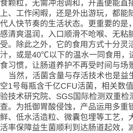
食颗粒，无需冲泡调和，开盖便能直
上、工作闲暇，还是外出游玩，都能
代人快节奏的生活状态。更重要的是
感清爽温润，入口顺滑不呛喉、无粘
受。除此之外，它的食用方式十分灵
汁，或是40℃以下的温水一同食用，
食习惯，让肠道养护不再受时间与场
当然，活菌含量与存活技术也是益
空1号每瓶含千亿CFU活菌，相关数
验技术研究院、SGS国际检测双重检
查。为抵御胃酸侵蚀，产品运用多重
鲜、低水活造粒、微囊包埋等工艺，
活率保障益生菌顺利到达肠道起效，