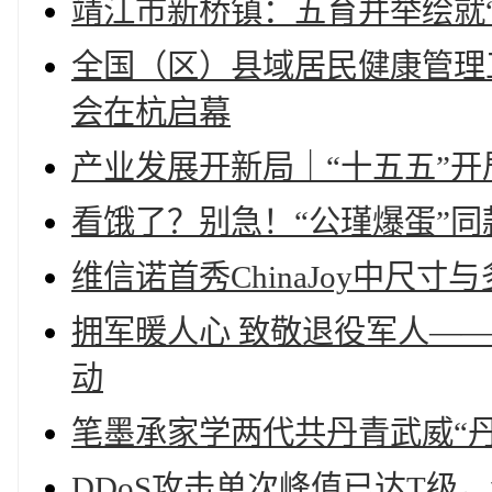
靖江市新桥镇：五育并举绘就
全国（区）县域居民健康管理
会在杭启幕
产业发展开新局｜“十五五”
看饿了？别急！“公瑾爆蛋”同
维信诺首秀ChinaJoy中尺
拥军暖人心 致敬退役军人—
动
笔墨承家学两代共丹青武威“
DDoS攻击单次峰值已达T级