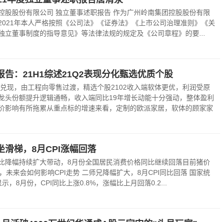
控股股份有限公司 独立董事述职报告 作为广州岭南集团控股股份有限
2021年本人严格按照《公司法》《证券法》《上市公司治理准则》《关
独立董事制度的指导意见》等法律法规的规定及《公司章程》的要...
告：21H1综述21Q2表现分化甄选优质个股
气兑现，由工程向零售过渡，精选个股2102收入端软体更优，利润受原
龙头份额提升逻辑通畅，收入端同比19年增长动能十分强动，整体盈利
价影响有所拖累从重点标的增速来看，定制的欧派家居，软体的顾家家
坐滑梯，8月CPI涨幅回落
比降幅持续扩大带动，8月份全国居民消费价格同比继续回落目前猪价
，未来会如何影响CPI走势 二师兄降幅扩大，8月CPI同比回落 国家统
，8月份，CPI同比上涨0.8%，涨幅比上月回落0.2...