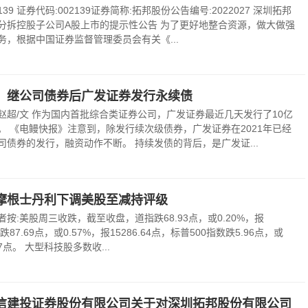
139 证券代码:002139证券简称:拓邦股份公告编号:2022027 深圳拓邦
分拆控股子公司A股上市的提示性公告 为了更好地整合资源，做大做强
务，根据中国证券监督管理委员会有关《...
，继公司债券后广发证券发行永续债
赵超/文 作为国内首批综合类证券公司，广发证券最近几天发行了10亿
。 《电鳗快报》注意到，除发行续次级债券，广发证券在2021年已经
司债券的发行，融资动作不断。 持续发债的背后，是广发证...
摩根士丹利下调美股至减持评级
按:美股周三收跌，截至收盘，道指跌68.93点，或0.20%，报
指跌87.69点，或0.57%，报15286.64点，标普500指数跌5.96点，或
.07点。 大型科技股多数收...
信建投证券股份有限公司关于对深圳拓邦股份有限公司