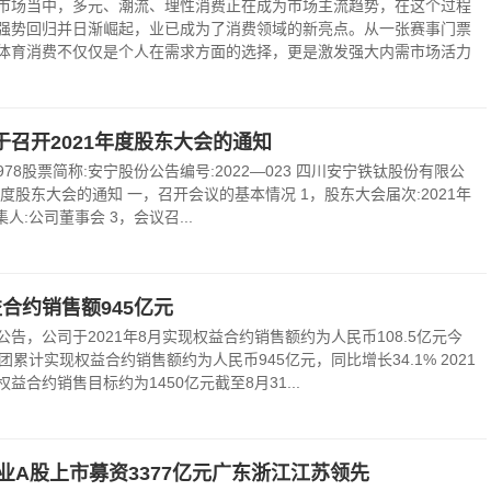
市场当中，多元、潮流、理性消费正在成为市场主流趋势，在这个过程
强势回归并日渐崛起，业已成为了消费领域的新亮点。从一张赛事门票
体育消费不仅仅是个人在需求方面的选择，更是激发强大内需市场活力
召开2021年度股东大会的通知
2978股票简称:安宁股份公告编号:2022—023 四川安宁铁钛股份有限公
年度股东大会的通知 一，召开会议的基本情况 1，股东大会届次:2021年
人:公司董事会 3，会议召...
合约销售额945亿元
告，公司于2021年8月实现权益合约销售额约为人民币108.5亿元今
团累计实现权益合约销售额约为人民币945亿元，同比增长34.1% 2021
益合约销售目标约为1450亿元截至8月31...
企业A股上市募资3377亿元广东浙江江苏领先