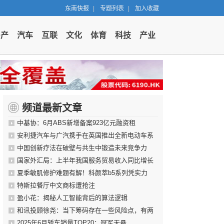
东南快报
|
专题列表
|
加入收藏
房产
汽车
互联
文化
体育
科技
产业
频道最新文章
中基协：6月ABS新增备案923亿元融资租
安利捷汽车与广汽携手在英国推出全新电动车系
中国创新疗法在破壁与共生中锻造未来竞争力
国家外汇局：上半年我国服务贸易收入同比增长
夏季敏肌修护难题有解！科颜萃b5系列凭实力
特斯拉餐厅中文商标遭抢注
盈小花：揭秘人工智能背后的算法逻辑
和讯投顾徐尧：当下筹码存在一些风险点，有两
2025年6月轿车销量TOP20：冠军无悬