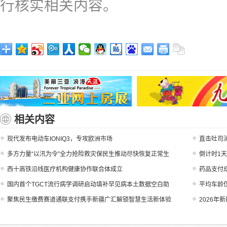
行核实相关内容。
相关内容
现代发布电动车IONIQ3，专攻欧洲市场
直击吐司
多方力量“以汛为令”全力抢险救灾保民生推动尽快恢复正常生
倒计时1
西十高铁沿线医疗机构健康协作联合体成立
药品支付
国内首个TGCT流行病学调研启动填补罕见病本土数据空白助
平均车龄仅
聚焦民生缴费赛道通联支付携手新疆广汇解锁智慧生活新体验
2026年