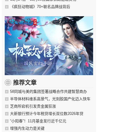
《疯狂动物城》70+联名品牌战背后
推荐文章
58同城与美的集团签署战略合作共建智慧商办
半导体材料维系高景气，光刻胶国产化迈入快车
芝商所宕机引发贵金属狂涨
大新银行预计今年税贷增长双位数2026年贷
“小阳春”！11月基金发行近千亿元
增强内生动力是关键