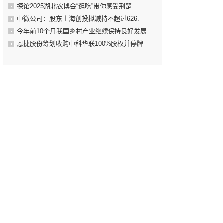
探馆2025湖北农博会“逛吃”带你感受荆楚
中微公司：股东上海创投拟减持不超过626.
今年前10个月我国乡村产业继续保持良好发展
恩捷股份筹划收购中科华联100%股权并停牌