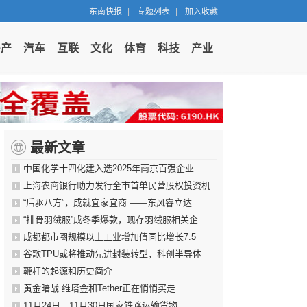
东南快报
|
专题列表
|
加入收藏
房产
汽车
互联
文化
体育
科技
产业
最新文章
中国化学十四化建入选2025年南京百强企业
上海农商银行助力发行全市首单民营股权投资机
“后驱八方”，成就宜家宜商 ——东风睿立达
“排骨羽绒服”成冬季爆款，现存羽绒服相关企
成都都市圈规模以上工业增加值同比增长7.5
谷歌TPU或将推动先进封装转型，科创半导体
鞭杆的起源和历史简介
黄金暗战 维塔金和Tether正在悄悄买走
11月24日—11月30日国家铁路运输货物