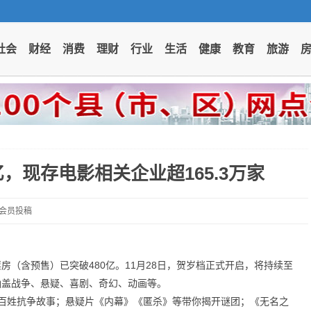
社会
财经
消费
理财
行业
生活
健康
教育
旅游
亿，现存电影相关企业超165.3万家
5 会员投稿
票房（含预售）已突破480亿。11月28日，贺岁档正式开启，将持续至
，涵盖战争、悬疑、喜剧、奇幻、动画等。
百姓抗争故事；悬疑片《内幕》《匿杀》等带你揭开谜团；《无名之