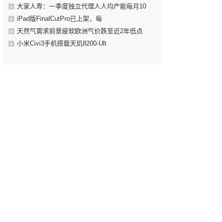
大家人寿：一季度独立代理人人均产能每月10
iPad版FinalCutPro已上架，每
天然气需求前景疲软欧洲气价跌至近2年低点
小米Civi3手机搭载天玑8200-Ult