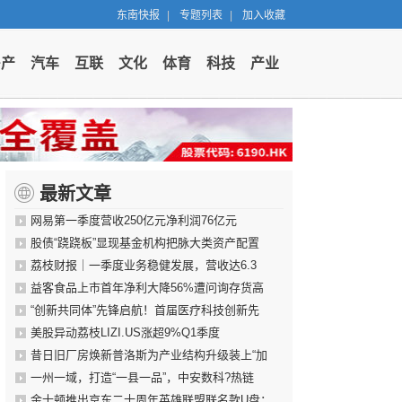
东南快报
|
专题列表
|
加入收藏
房产
汽车
互联
文化
体育
科技
产业
最新文章
网易第一季度营收250亿元净利润76亿元
股债“跷跷板”显现基金机构把脉大类资产配置
荔枝财报｜一季度业务稳健发展，营收达6.3
益客食品上市首年净利大降56%遭问询存货高
“创新共同体”先锋启航！首届医疗科技创新先
美股异动荔枝LIZI.US涨超9%Q1季度
昔日旧厂房焕新普洛斯为产业结构升级装上“加
一州一域，打造“一县一品”，中安数科?热链
金士顿推出京东二十周年英雄联盟联名款U盘：