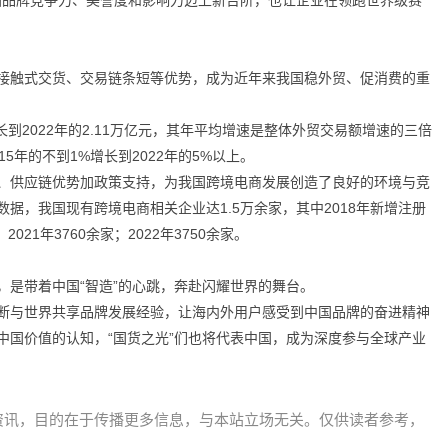
中国品牌竞争力、美誉度和影响力迈上新台阶，也让企业在领跑世界级赛
接触式交货、交易链条短等优势，成为近年来我国稳外贸、促消费的重
长到2022年的2.11万亿元，其年平均增速是整体外贸交易额增速的三倍
5年的不到1%增长到2022年的5%以上。
、供应链优势加政策支持，为我国跨境电商发展创造了良好的环境与竞
据，我国现有跨境电商相关企业达1.5万余家，其中2018年新增注册
；2021年3760余家；2022年3750余家。
，是带着中国“智造”的心跳，奔赴闪耀世界的舞台。
断与世界共享品牌发展经验，让海内外用户感受到中国品牌的奋进精神
中国价值的认知，“国货之光”们也将代表中国，成为深度参与全球产业
资讯，目的在于传播更多信息，与本站立场无关。仅供读者参考，