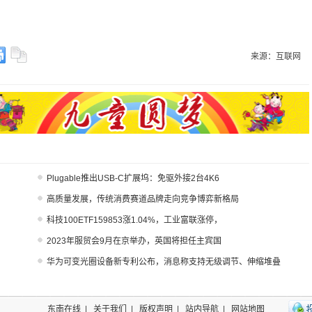
来源：互联网
Plugable推出USB-C扩展坞：免驱外接2台4K6
高质量发展，传统消费赛道品牌走向竞争博弈新格局
科技100ETF159853涨1.04%，工业富联涨停，
2023年服贸会9月在京举办，英国将担任主宾国
华为可变光圈设备新专利公布，消息称支持无级调节、伸缩堆叠
东南在线
|
关于我们
|
版权声明
|
站内导航
|
网站地图