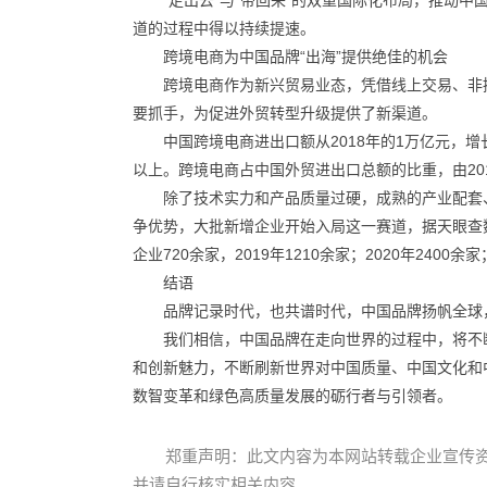
“走出去”与“带回来”的双重国际化布局，推动
道的过程中得以持续提速。
跨境电商为中国品牌“出海”提供绝佳的机会
跨境电商作为新兴贸易业态，凭借线上交易、非
要抓手，为促进外贸转型升级提供了新渠道。
中国跨境电商进出口额从2018年的1万亿元，增
以上。跨境电商占中国外贸进出口总额的比重，由201
除了技术实力和产品质量过硬，成熟的产业配套
争优势，大批新增企业开始入局这一赛道，据天眼查数
企业720余家，2019年1210余家；2020年2400余家
结语
品牌记录时代，也共谱时代，中国品牌扬帆全球
我们相信，中国品牌在走向世界的过程中，将不
和创新魅力，不断刷新世界对中国质量、中国文化和
数智变革和绿色高质量发展的砺行者与引领者。
郑重声明：此文内容为本网站转载企业宣传
并请自行核实相关内容。