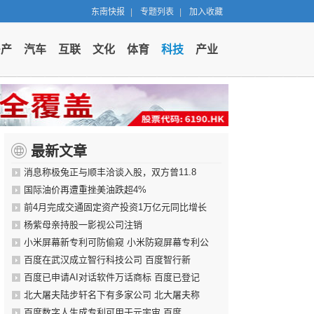
东南快报
|
专题列表
|
加入收藏
房产
汽车
互联
文化
体育
科技
产业
最新文章
消息称极兔正与顺丰洽谈入股，双方曾11.8
国际油价再遭重挫美油跌超4%
前4月完成交通固定资产投资1万亿元同比增长
杨紫母亲持股一影视公司注销
小米屏幕新专利可防偷窥 小米防窥屏幕专利公
百度在武汉成立智行科技公司 百度智行新
百度已申请AI对话软件万话商标 百度已登记
北大屠夫陆步轩名下有多家公司 北大屠夫称
百度数字人生成专利可用于元宇宙 百度