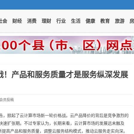
社会
财经
消费
理财
行业
生活
健康
教育
旅游
战！产品和服务质量才是服务纵深发展
6 会员投稿
告，掀起了云计算市场新一轮价格战。云产品降价的背后是竞争激烈的
快速扩张期。不过专家认为，长期来看，云计算市场的发展远未触及
不断提高产品和服务质量，调整云服务结构模式，推动云服务走实向深。